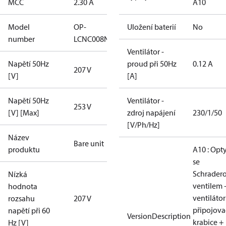
MCC
2.30 A
A10
Model
OP-
Uložení baterií
No
number
LCNC008NUA10G
Ventilátor -
Napětí 50Hz
proud při 50Hz
0.12 A
207 V
[V]
[A]
Napětí 50Hz
Ventilátor -
253 V
[V] [Max]
zdroj napájení
230/1/50
[V/Ph/Hz]
Název
Bare unit
produktu
A10 : Op
se
Schrader
Nízká
ventilem 
hodnota
ventilátor
rozsahu
207 V
připojova
napětí při 60
VersionDescription
krabice +
Hz [V]