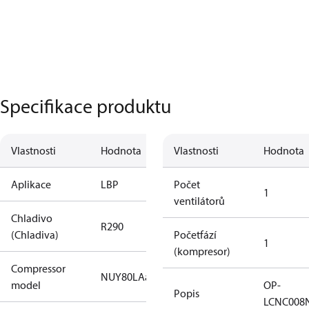
Specifikace produktu
Vlastnosti
Hodnota
Vlastnosti
Hodnota
Aplikace
LBP
Počet
1
ventilátorů
Chladivo
R290
(Chladiva)
Početfází
1
(kompresor)
Compressor
NUY80LAa
model
OP-
Popis
LCNC008