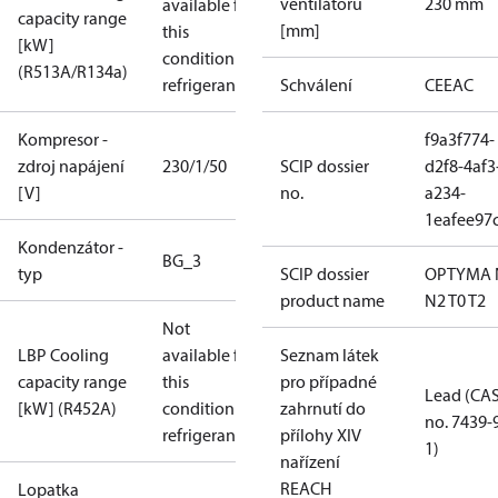
ventilátoru
230 mm
available for
capacity range
[mm]
this
[kW]
condition /
(R513A/R134a)
refrigerant
Schválení
CE
EAC
Kompresor -
f9a3f774-
zdroj napájení
230/1/50
SCIP dossier
d2f8-4af3
[V]
no.
a234-
1eafee97
Kondenzátor -
BG_3
typ
SCIP dossier
OPTYMA 
product name
N2 T0 T2
Not
LBP Cooling
available for
Seznam látek
capacity range
this
pro případné
Lead (CA
[kW] (R452A)
condition /
zahrnutí do
no. 7439-
refrigerant
přílohy XIV
1)
nařízení
REACH
Lopatka