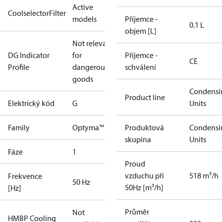
Active
CoolselectorFilter
models
Příjemce -
0.1 L
objem [L]
Not relevant
DG Indicator
for
Příjemce -
CE
Profile
dangerous
schválení
goods
Condensi
Product line
Elektrický kód
G
Units
Family
Optyma™
Produktová
Condensi
skupina
Units
Fáze
1
Proud
vzduchu při
518 m³/h
Frekvence
50 Hz
50Hz [m³/h]
[Hz]
Průměr
Not
HMBP Cooling