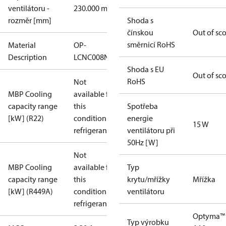
ventilátoru -
230.000 mm
rozměr [mm]
Shoda s
čínskou
Out of sc
směrnicí RoHS
Material
OP-
Description
LCNC008NYA10G
Shoda s EU
Out of sc
RoHS
Not
MBP Cooling
available for
capacity range
this
Spotřeba
[kW] (R22)
condition /
energie
15 W
refrigerant
ventilátoru při
50Hz [W]
Not
MBP Cooling
available for
Typ
capacity range
this
krytu/mřížky
Mřížka
[kW] (R449A)
condition /
ventilátoru
refrigerant
Optyma™
Typ výrobku