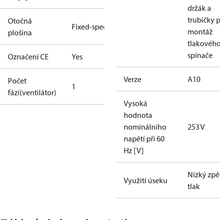
držák a
trubičky 
Otočná
Fixed-speed
montáž
plošina
tlakovéh
spínače
Označení CE
Yes
Verze
A10
Počet
1
fází(ventilátor)
Vysoká
hodnota
nominálního
253 V
napětí při 60
Hz [V]
Nízký zpě
Využití úseku
tlak