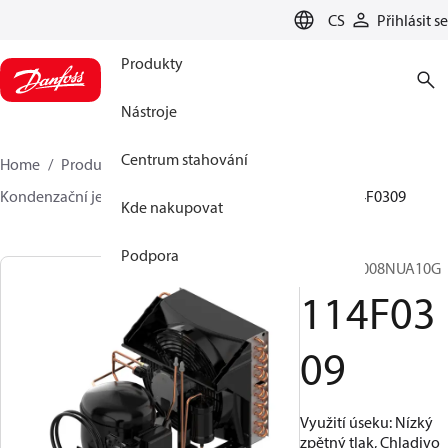
LANGUAGE
CS
Přihlásit se
Produkty
Nástroje
Centrum stahování
Home
Produkty
Climate Solutions pro chlazení
Kondenzační jednotky
Optyma™
Optyma™
114F0309
Kde nakupovat
Podpora
OP-LCNC008NUA10G
114F03
09
Využití úseku: Nízký
zpětný tlak, Chladivo