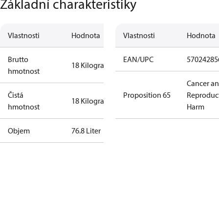
Základní charakteristiky
Vlastnosti
Hodnota
Vlastnosti
Hodnota
Brutto
EAN/UPC
57024285
18 Kilogram
hmotnost
Cancer a
Čistá
Proposition 65
Reproduc
18 Kilogram
hmotnost
Harm
Objem
76.8 Liter