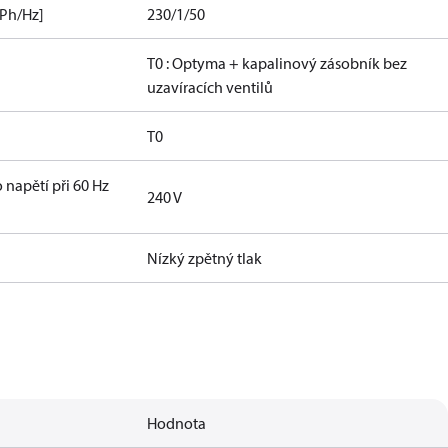
/Ph/Hz]
230/1/50
T0 : Optyma + kapalinový zásobník bez
uzavíracích ventilů
T0
napětí při 60 Hz
240 V
Nízký zpětný tlak
Hodnota