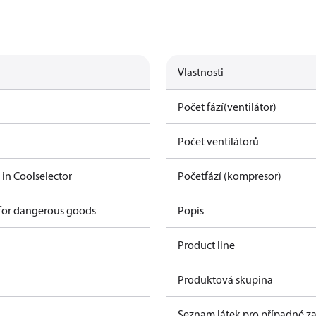
Vlastnosti
Počet fází(ventilátor)
Počet ventilátorů
 in Coolselector
Početfází (kompresor)
 for dangerous goods
Popis
Product line
Produktová skupina
Seznam látek pro případné za