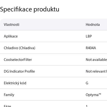
Specifikace produktu
Vlastnosti
Hodnota
Aplikace
LBP
Chladivo (Chladiva)
R404A
CoolselectorFilter
Not available
DG Indicator Profile
Not relevant
Elektrický kód
G
Family
Optyma™
Fáze
1