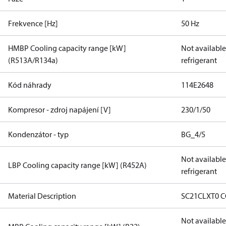
Frekvence [Hz]
50 Hz
HMBP Cooling capacity range [kW]
Not available 
(R513A/R134a)
refrigerant
Kód náhrady
114E2648
Kompresor - zdroj napájení [V]
230/1/50
Kondenzátor - typ
BG_4/5
Not available 
LBP Cooling capacity range [kW] (R452A)
refrigerant
Material Description
SC21CLXT0 
Not available 