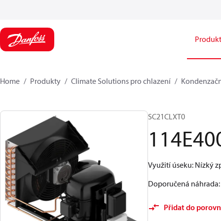
Produk
Home
Produkty
Climate Solutions pro chlazení
Kondenzačn
SC21CLXT0
114E40
Využití úseku: Nízký z
Doporučená náhrada
:
Přidat do porovn