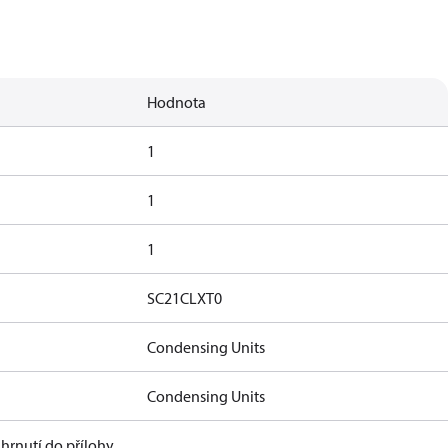
Hodnota
1
1
1
SC21CLXT0
Condensing Units
Condensing Units
hrnutí do přílohy