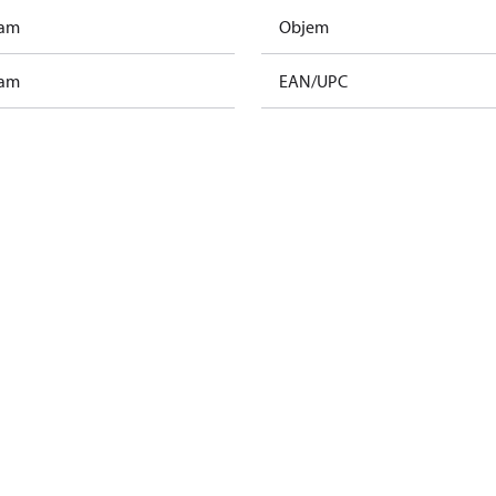
ram
Objem
ram
EAN/UPC