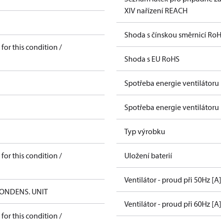
XIV nařízení REACH
Shoda s čínskou směrnicí Ro
for this condition /
Shoda s EU RoHS
Spotřeba energie ventilátoru
Spotřeba energie ventilátoru
Typ výrobku
for this condition /
Uložení baterií
Ventilátor - proud při 50Hz [A
CONDENS. UNIT
Ventilátor - proud při 60Hz [A
for this condition /