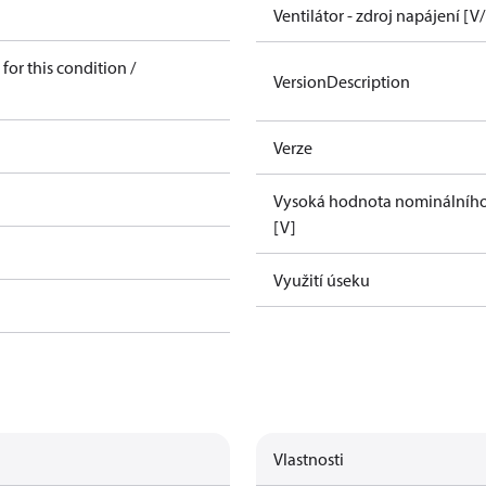
Ventilátor - zdroj napájení [V
for this condition /
VersionDescription
Verze
Vysoká hodnota nominálního 
[V]
Využití úseku
Vlastnosti