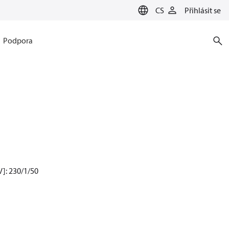
CS
Přihlásit se
Podpora
V]: 230/1/50