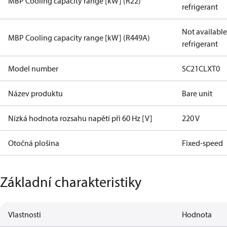
MBP Cooling capacity range [kW] (R22)
refrigerant
Not available 
MBP Cooling capacity range [kW] (R449A)
refrigerant
Model number
SC21CLXT0
Název produktu
Bare unit
Nízká hodnota rozsahu napětí při 60 Hz [V]
220 V
Otočná plošina
Fixed-speed
Základní charakteristiky
Vlastnosti
Hodnota