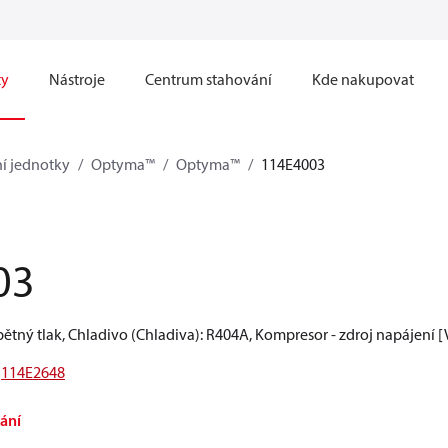
ty
Nástroje
Centrum stahování
Kde nakupovat
í jednotky
Optyma™
Optyma™
114E4003
03
pětný tlak, Chladivo (Chladiva): R404A, Kompresor - zdroj napájení [
114E2648
ání