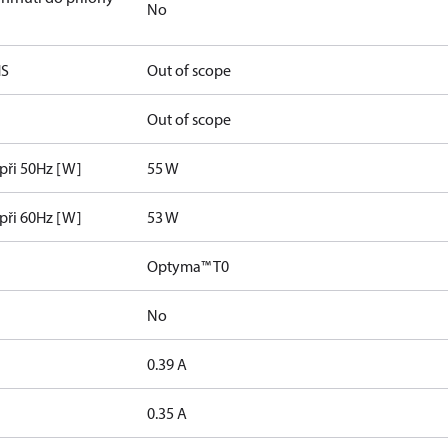
No
HS
Out of scope
Out of scope
 při 50Hz [W]
55 W
 při 60Hz [W]
53 W
Optyma™ T0
No
]
0.39 A
]
0.35 A