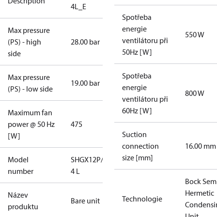
Description
4L_E
Spotřeba
energie
Max pressure
550 W
ventilátoru při
(PS) - high
28.00 bar
50Hz [W]
side
Spotřeba
Max pressure
19.00 bar
energie
(PS) - low side
800 W
ventilátoru při
60Hz [W]
Maximum fan
power @ 50 Hz
475
Suction
[W]
connection
16.00 mm
size [mm]
Model
SHGX12P/110-
number
4 L
Bock Sem
Hermetic
Název
Technologie
Bare unit
Condensi
produktu
Unit