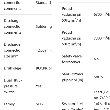
connection
Standard
comments
Proud
vzduchu při
6300 m³/
50Hz [m³/h]
Discharge
connection
Soldering
comments
Proud
vzduchu při
7300 m³/
60Hz [m³/h]
Discharge
connection
12.00 mm
size [mm]
Safety valve
No
for receiver
Druh oleje
BOCKlub E55
Sání - rozměr
5/8 in
připojení [in]
Dual HP/LP
pressure
Yes
switch
Lead (CA
no. 7439-
Seznam látek
1)
6,6'-di-t
Family
SHG L
pro případné
butyl-2,2'