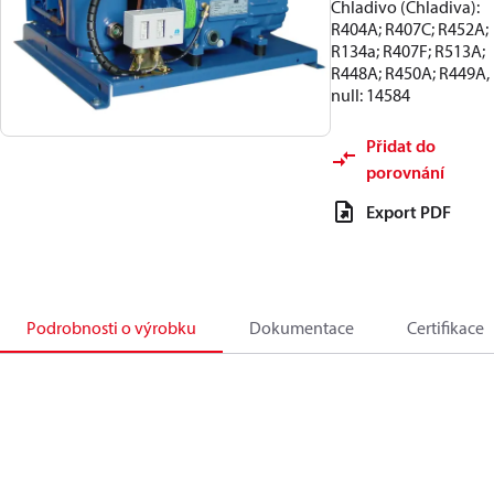
Chladivo (Chladiva):
R404A; R407C; R452A;
R134a; R407F; R513A;
R448A; R450A; R449A,
null: 14584
Přidat do
porovnání
Export PDF
Podrobnosti o výrobku
Dokumentace
Certifikace