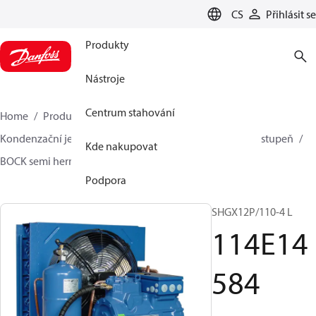
LANGUAGE
CS
Přihlásit se
Produkty
Nástroje
Centrum stahování
Home
Produkty
Climate Solutions pro chlazení
Kondenzační jednotky
BOCK SH plynem chlazený - 1 stupeň
Kde nakupovat
BOCK semi hermetic SHG-L
114E14584
Podpora
SHGX12P/110-4 L
114E14
584