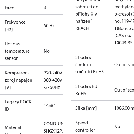
zahrnutí do
methylen
Fáze
3
přílohy XIV
p-cresol 
nařízení
no. 119-4
Frekvence
50 Hz
REACH
1)
Boric ac
[Hz]
(CAS no.
10043-35-
Hot gas
temperature
No
Shoda s
sensor
čínskou
Out of sc
směrnicí RoHS
Kompresor -
220-240V D /
zdroj napájení
380-420V Y
Shoda s EU
[V]
-3- 50Hz
Out of sc
RoHS
Legacy BOCK
14584
Šířka [mm]
1086.00 
ID
Speed
COND. UNIT
No
Material
controller
SHGX12P/110-