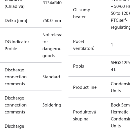
R134a
R404A
R407C
R407F
R448A
R449A
R450A
(Chladiva)
– 50/60 Hz
Oil sump
50 to 120 
heater
PTC self-
Délka [mm]
750.0 mm
regulatin
Not relevant
Počet
DG Indicator
for
1
ventilátorů
Profile
dangerous
goods
SHGX12P/
Popis
4 L
Discharge
connection
Standard
comments
Condensi
Product line
Units
Discharge
connection
Soldering
Bock Sem
comments
Produktová
Hermetic
skupina
Condensi
Units
Discharge