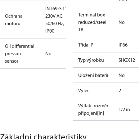
INT69 G 115-
Terminal box
Ochrana
230V AC,
reduced/steel
No
motoru
50/60 Hz,
TB
IP00
Třída IP
IP66
Oil differential
pressure
No
Typ výrobku
SHGX12
sensor
Uložení baterií
No
Výlec
2
Výtlak- rozměr
1/2 in
připojení[in]
Základní charakteristiky