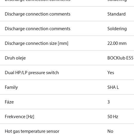
Discharge connection comments
Standard
Discharge connection comments
Soldering
Discharge connection size [mm]
22.00 mm
Druh oleje
BOCKlub E55
Dual HP/LP pressure switch
Yes
Family
SHA L
Fáze
3
Frekvence [Hz]
50 Hz
Hot gas temperature sensor
No