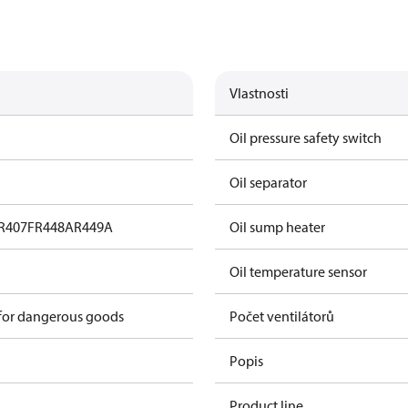
Vlastnosti
Oil pressure safety switch
Oil separator
R407F
R448A
R449A
Oil sump heater
Oil temperature sensor
 for dangerous goods
Počet ventilátorů
Popis
Product line