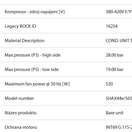
Kompresor - zdroj napájení [V]
380-420V Y/Y
Legacy BOCK ID
16254
Material Description
COND. UNIT 
Max pressure (PS) - high side
28.00 bar
Max pressure (PS) - low side
19.00 bar
Maximum fan power @ 50 Hz [W]
520
Model number
SHAX44e/565
Název produktu
Bare unit
Ochrana motoru
INT69 G 115-2