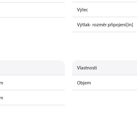
Výlec
Výtlak- rozměr připojení[in]
Vlastnosti
am
Objem
am