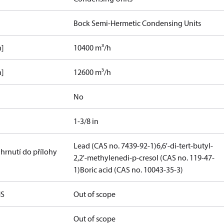
Bock Semi-Hermetic Condensing Units
h]
10400 m³/h
h]
12600 m³/h
No
1-3/8 in
Lead (CAS no. 7439-92-1)
6,6'-di-tert-butyl-
hrnutí do přílohy
2,2'-methylenedi-p-cresol (CAS no. 119-47-
1)
Boric acid (CAS no. 10043-35-3)
HS
Out of scope
Out of scope