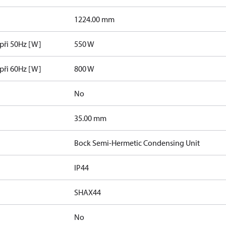
1224.00 mm
 při 50Hz [W]
550 W
 při 60Hz [W]
800 W
No
]
35.00 mm
Bock Semi-Hermetic Condensing Unit
IP44
SHAX44
No