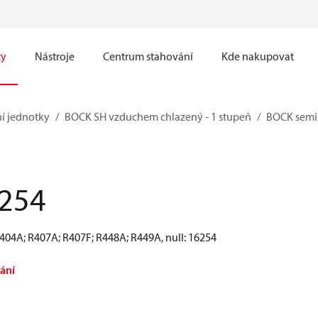
ty
Nástroje
Centrum stahování
Kde nakupovat
í jednotky
BOCK SH vzduchem chlazený - 1 stupeň
BOCK semi
254
R404A; R407A; R407F; R448A; R449A, null: 16254
ání