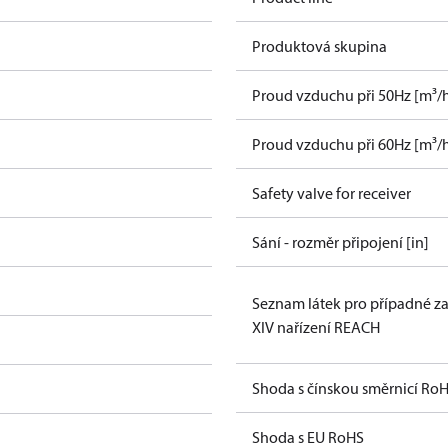
Produktová skupina
Proud vzduchu při 50Hz [m³/
Proud vzduchu při 60Hz [m³/
Safety valve for receiver
Sání - rozměr připojení [in]
Seznam látek pro případné za
XIV nařízení REACH
Shoda s čínskou směrnicí Ro
Shoda s EU RoHS