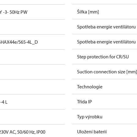
Šířka [mm]
Y -3- 50Hz PW
Spotřeba energie ventilátoru
Spotřeba energie ventilátoru
SHAX44e/565-4L_D
Step protection for CR/SU
Suction connection size [mm
Technologie
Třída IP
-4 L
Typ výrobku
Uložení baterií
30V AC, 50/60 Hz, IP00