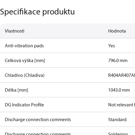
Specifikace produktu
Vlastnosti
Hodnota
Anti-vibration pads
Yes
Celková výška [mm]
796.0 mm
Chladivo (Chladiva)
R404A
R407A
Délka [mm]
1043.0 mm
DG Indicator Profile
Not relevant
Discharge connection comments
Standard
Discharge connection comments
Soldering