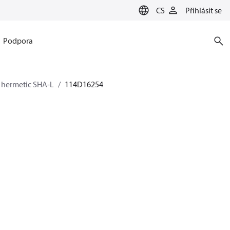
CS
Přihlásit se
Podpora
 hermetic SHA-L
114D16254