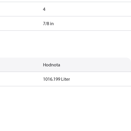
4
7/8 in
Hodnota
1016.199 Liter