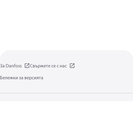
За Danfoss
Свържете се с нас
Бележки за версията
Декларация за поверителност
Условия за ползване
Обща информация
Бисквитки