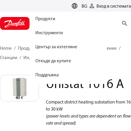
LANGUAGE
BG
Вход в системата
Продукти
Инструменти
Център за изтегляне
Home
Продукти
Климатични решения за отопление
Станции
Индиректно отопление
Unistat 1016 A
Откъде да купите
Поддръжка
Unistat 1016 A
Compact district heating substation from 16
to 30 kW
(power levels and types are dependent on flow
rate and spread)