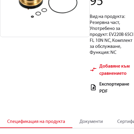
95
Вид на продукта:
Резервна част,
Употребено за
продукт: EV220B 65CI
FL 10N NC, Комплект
за обслужване,
Функция: NC
Добавяне към
сравнението
Експортиране
PDF
Спецификация на продукта
Документи
Сертиф