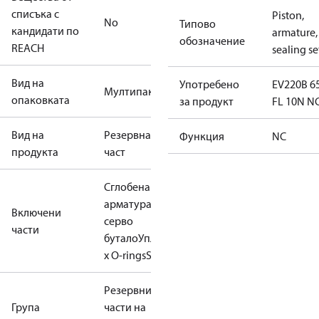
списъка с
Piston,
No
Типово
кандидати по
armature,
обозначение
REACH
sealing se
Вид на
Употребено
EV220B 6
Мултипак
опаковката
за продукт
FL 10N N
Вид на
Резервна
Функция
NC
продукта
част
Сглобена
арматура
Сглобено
Включени
серво
части
бутало
Уплътнения
3
x O-rings
Screw
Резервни
Група
части на