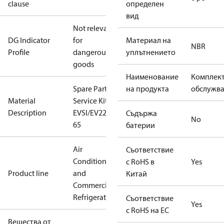
clause
определен
вид
Not relevant
DG Indicator
for
Материал на
NBR
Profile
dangerous
уплътнението
goods
Наименование
Комплект
Spare Part
на продукта
обслужв
Material
Service Kit
Description
EVSI/EV220B
Съдържа
No
65
батерии
Air
Съответствие
Conditioning
с RoHS в
Yes
Product line
and
Китай
Commercial
Refrigeration
Съответствие
Yes
с RoHS на ЕС
Вещества от