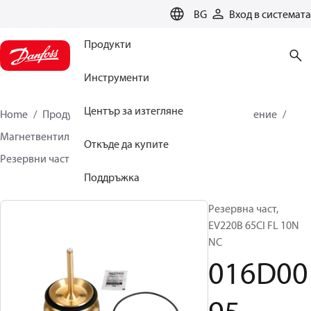
LANGUAGE
BG
Вход в системата
Продукти
Инструменти
Център за изтегляне
Home
Продукти
Климатични решения за отопление
Магнетвентили, Fluid Controls
Откъде да купите
Резервни части и аксесоари за вентили
016D0095
Поддръжка
Резервна част,
EV220B 65CI FL 10N
NC
016D00