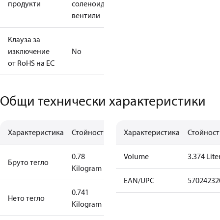
продукти
соленоидни
вентили
Клауза за
изключение
No
от RoHS на ЕС
Общи технически характеристики
Характеристика
Стойност
Характеристика
Стойност
0.78
Volume
3.374 Lite
Бруто тегло
Kilogram
EAN/UPC
57024232
0.741
Нето тегло
Kilogram