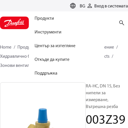
LANGUAGE
BG
Вход в системата
Продукти
Инструменти
Център за изтегляне
Home
Продукти
Климатични решения за отопление
Хидравлично балансиране и контрол
Other products
Откъде да купите
Зонови вентили
RA-HC
003Z3932
Поддръжка
RA-HC, DN 15, Без
нипели за
измерване,
Вътрешна резба
003Z39