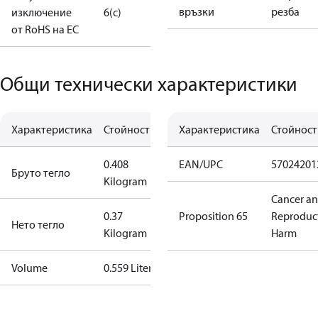
връзки
резба
изключение
6(c)
от RoHS на ЕС
Общи технически характеристики
Характеристика
Стойност
Характеристика
Стойност
0.408
EAN/UPC
57024201
Бруто тегло
Kilogram
Cancer a
0.37
Proposition 65
Reproduc
Нето тегло
Kilogram
Harm
Volume
0.559 Liter