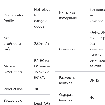
Not relevant
Без нипе
Нипели за
DG Indicator
for
за
измерване
Profile
dangerous
измерва
goods
RA-HC DN
Kvs
външна р
стойности
2.80 m³/h
без
[m³/h]
Описание
измерва
нипели,
регулир
RA-HC valve
вентил
Material
DN w/o nip
Description
15 Kvs 2,8
Ð¼3/Ñ‡
Размер на
DN 15
вентила
Product line
28
Съдържа
No
батерии
Вещества от
Lead (CAS