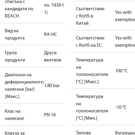
списъка с
no. 7439-92-
кандидати по
Съответствие
1)
Yes with
REACH
с RoHS в
exemptio
Китай
Вид на
RA-HC
продукта
Съответствие
Yes with
с RoHS на ЕС
exemptio
Група
Други
продукти
вентили
Температура
на
100 °C
топлоносителя
Диапазон на
[°C] [Макс.]
диференциалното
1.80 bar
налягане [bar]
[Макс.]
Температура
на
-10 °C
топлоносителя
Клас на
PN 16
[°C] [Мин.]
налягане
Типове
Вътрешн
Клауза за