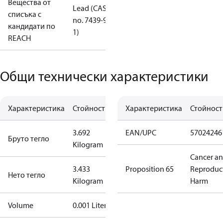
Вещества от
Lead (CAS
списъка с
no. 7439-92-
кандидати по
1)
REACH
Общи технически характеристики
Характеристика
Стойност
Характеристика
Стойност
3.692
EAN/UPC
57024246
Бруто тегло
Kilogram
Cancer a
3.433
Proposition 65
Reproduc
Нето тегло
Kilogram
Harm
Volume
0.001 Liter