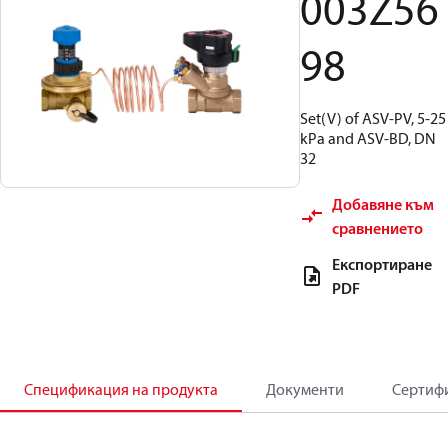
003Z56
98
Set(V) of ASV-PV, 5-25
kPa and ASV-BD, DN
32
Добавяне към
сравнението
Експортиране
PDF
Спецификация на продукта
Документи
Сертиф