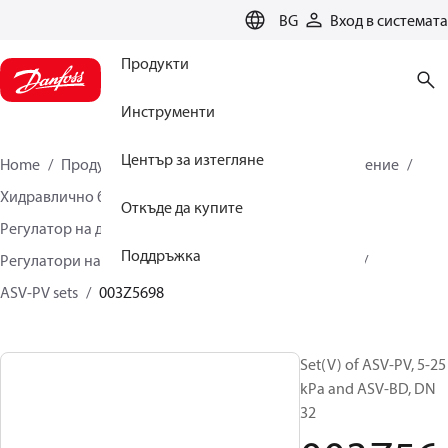
LANGUAGE
BG
Вход в системата
Продукти
Инструменти
Център за изтегляне
Home
Продукти
Климатични решения за отопление
Хидравлично балансиране и контрол
Откъде да купите
Регулатор на диференциално налягане
Поддръжка
Регулатори на диференциално налягане
ASV-PV
ASV-PV sets
003Z5698
Set(V) of ASV-PV, 5-25
kPa and ASV-BD, DN
32