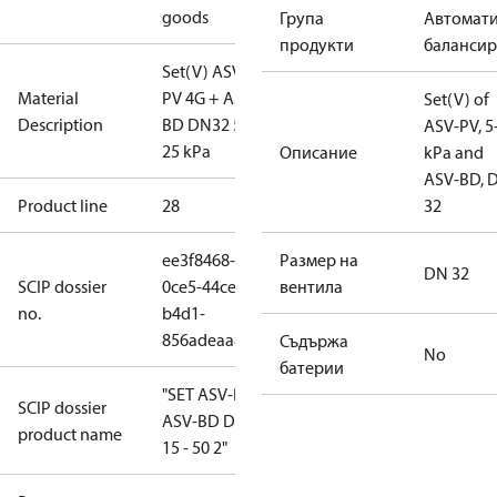
goods
Група
Автомат
продукти
баланси
Set(V) ASV-
Material
PV 4G + ASV-
Set(V) of
Description
BD DN32 5-
ASV-PV, 5
25 kPa
Описание
kPa and
ASV-BD, 
Product line
28
32
ee3f8468-
Размер на
DN 32
SCIP dossier
0ce5-44ce-
вентила
no.
b4d1-
856adeaa8d2c
Съдържа
No
батерии
"SET ASV-PV
SCIP dossier
ASV-BD DN
product name
15 - 50 2"