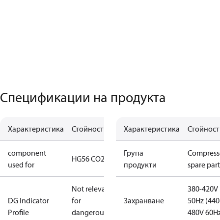
Спецификации на продукта
Характеристика
Стойност
Характеристика
Стойност
component
Група
Compress
HG56 CO2 T
used for
продукти
spare part
Not relevant
380-420V
DG Indicator
for
Захранване
50Hz (440
Profile
dangerous
480V 60H