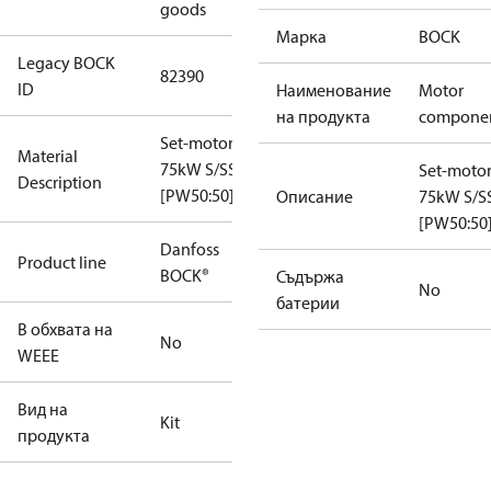
goods
Марка
BOCK
Legacy BOCK
82390
ID
Наименование
Motor
на продукта
compone
Set-motor
Material
75kW S/SS
Set-moto
Description
[PW50:50]
Описание
75kW S/S
[PW50:50
Danfoss
Product line
BOCK®
Съдържа
No
батерии
В обхвата на
No
WEEE
Вид на
Kit
продукта