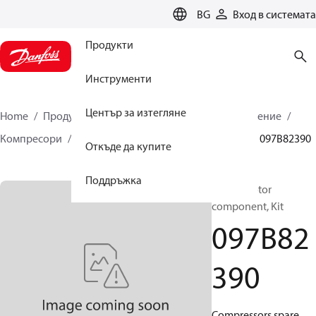
LANGUAGE
BG
Вход в системата
Продукти
Инструменти
Център за изтегляне
Home
Продукти
Климатични решения за отопление
Компресори
Резервни части и аксесоари BOCK
097B82390
Откъде да купите
Поддръжка
BOCK, Motor
component, Kit
097B82
390
Compressors spare