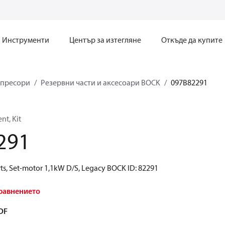
Инструменти
Център за изтегляне
Откъде да купите
пресори
Резервни части и аксесоари BOCK
097B82291
t, Kit
291
ts, Set-motor 1,1kW D/S, Legacy BOCK ID: 82291
равнението
DF