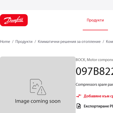
Продукти
Home
Продукти
Климатични решения за отопление
Ком
BOCK, Motor componen
097B82
Compressors spare par
Добавяне към с
Експортиране P