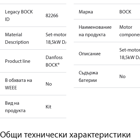
Legacy BOCK
Марка
BOCK
82266
ID
Наименование
Motor
Material
Set-motor
на продукта
compone
Description
18,5kW D/S
Set-moto
Описание
Danfoss
18,5kW D
Product line
BOCK®
Съдържа
No
В обхвата на
батерии
No
WEEE
Вид на
Kit
продукта
Общи технически характеристики