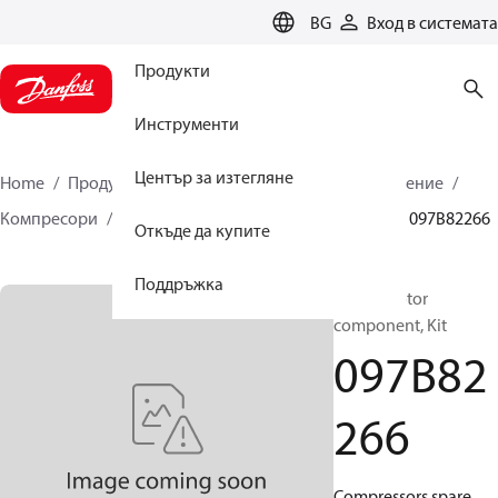
LANGUAGE
BG
Вход в системата
Продукти
Инструменти
Център за изтегляне
Home
Продукти
Климатични решения за отопление
Компресори
Резервни части и аксесоари BOCK
097B82266
Откъде да купите
Поддръжка
BOCK, Motor
component, Kit
097B82
266
Compressors spare