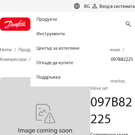
LANGUAGE
BG
Вход в системата
Продукти
Инструменти
Център за изтегляне
Home
Продукти
Климатични решения за отопление
Компресори
Резервни части и аксесоари BOCK
097B82225
Откъде да купите
Поддръжка
BOCK, Connector,
Valve set
097B82
225
Compressors spare