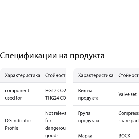
Спецификации на продукта
Характеристика
Стойност
Характеристика
Стойност
component
HG12 CO2
Вид на
Valve set
used for
T
HG24 CO2 T
продукта
Not relevant
Група
Compress
DG Indicator
for
продукти
spare part
Profile
dangerous
goods
Марка
BOCK