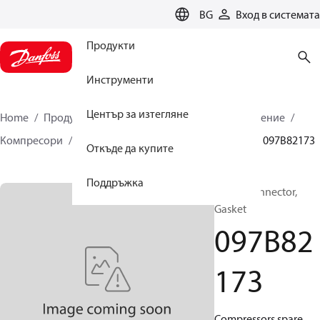
LANGUAGE
BG
Вход в системата
Продукти
Инструменти
Център за изтегляне
Home
Продукти
Климатични решения за отопление
Компресори
Резервни части и аксесоари BOCK
097B82173
Откъде да купите
Поддръжка
BOCK, Connector,
Gasket
097B82
173
Compressors spare