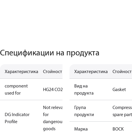
Спецификации на продукта
Характеристика
Стойност
Характеристика
Стойност
component
Вид на
HG24 CO2 LT
Gasket
used for
продукта
Not relevant
Група
Compress
DG Indicator
for
продукти
spare part
Profile
dangerous
goods
Марка
BOCK