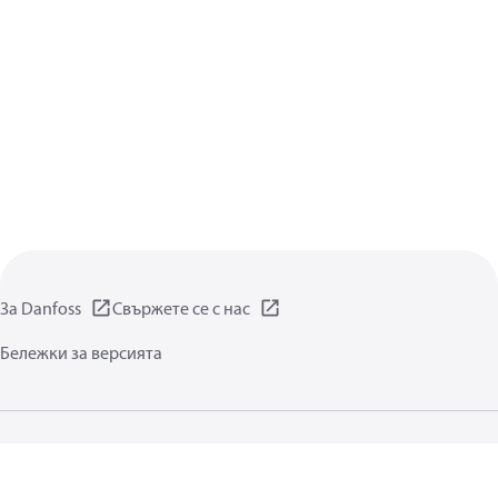
За Danfoss
Свържете се с нас
Бележки за версията
Декларация за поверителност
Условия за ползване