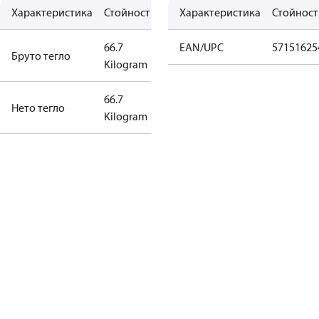
Характеристика
Стойност
Характеристика
Стойност
66.7
EAN/UPC
57151625
Бруто тегло
Kilogram
66.7
Нето тегло
Kilogram