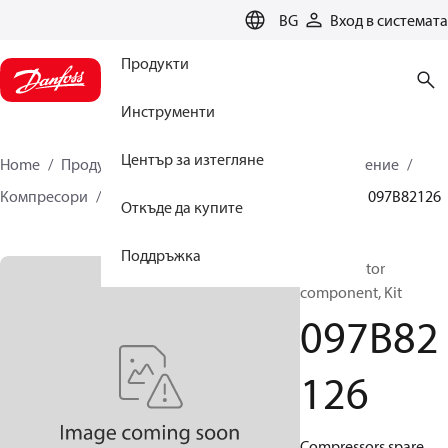
LANGUAGE
BG
Вход в системата
Продукти
Инструменти
Център за изтегляне
Home
Продукти
Климатични решения за отопление
Компресори
Резервни части и аксесоари BOCK
097B82126
Откъде да купите
Поддръжка
BOCK, Motor
component, Kit
097B82
126
Compressors spare