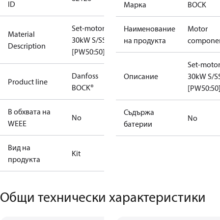
ID
Марка
BOCK
Set-motor
Наименование
Motor
Material
30kW S/SS
на продукта
compone
Description
[PW50:50]
Set-moto
Danfoss
Описание
30kW S/S
Product line
BOCK®
[PW50:50
В обхвата на
Съдържа
No
No
WEEE
батерии
Вид на
Kit
продукта
Общи технически характеристики