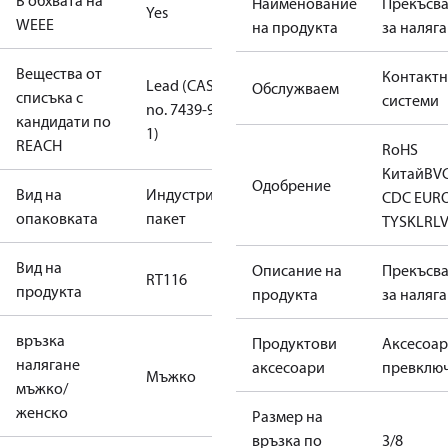
В обхвата на
Наименование
Прекъсв
Yes
WEEE
на продукта
за наляг
Вещества от
Контакт
Lead (CAS
Обслужваем
списъка с
системи
no. 7439-92-
кандидати по
1)
REACH
RoHS
Китай
BV
Одобрение
Вид на
Индустриален
CDC EUR
опаковката
пакет
TYSK
LR
L
Вид на
Описание на
Прекъсв
RT116
продукта
продукта
за наляг
връзка
Продуктови
Аксесоар
налягане
аксесоари
превклю
Мъжко
мъжко/
женско
Размер на
връзка по
3/8