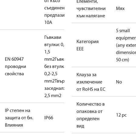
от късо
Елементи,
съединение,
чувствителни
Мях
предпазител:
към налягане
10A
5 small
Гъвкави
equipmen
Категория
втулки: 0,2-
(any exte
EEE
1,5
dimensio
EN 60947
mm2
Гъвкави,
50 cm)
проводни
без втулки
свойства
0,2-2,5
Клауза за
mm2
Твърд/
изключение
No
заседнал: 0,2-
от RoHS на ЕС
2,5 mm2
Количество в
IP степен на
опаковка от
12 pc
защита от бн.
IP66
определен
Влияния
вид