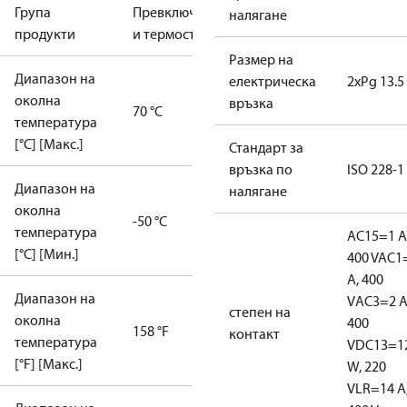
Група
Превключватели
налягане
продукти
и термостати
Размер на
Диапазон на
електрическа
2xPg 13.5
околна
връзка
70 °C
температура
[°C] [Макс.]
Стандарт за
връзка по
ISO 228-1
Диапазон на
налягане
околна
-50 °C
температура
AC15=1 A
[°C] [Мин.]
400 V
AC1
A, 400
Диапазон на
V
AC3=2 A
степен на
околна
400
158 °F
контакт
температура
V
DC13=1
[°F] [Макс.]
W, 220
V
LR=14 A