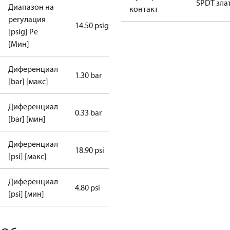
SPDT зла
Диапазон на
контакт
регулация
14.50 psig
[psig] Pe
[Мин]
Диференциал
1.30 bar
[bar] [макс]
Диференциал
0.33 bar
[bar] [мин]
Диференциал
18.90 psi
[psi] [макс]
Диференциал
4.80 psi
[psi] [мин]