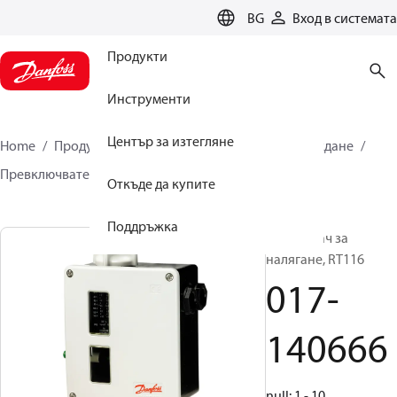
LANGUAGE
BG
Вход в системата
Продукти
Инструменти
Център за изтегляне
Home
Продукти
Климатични решения за охлаждане
Превключватели
Пресостати
RT
017-140666
Откъде да купите
Поддръжка
Прекъсвач за
налягане, RT116
017-
140666
null: 1 - 10,