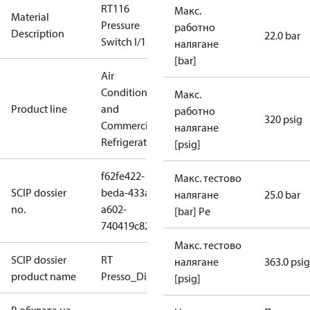
RT116
Макс.
Material
Pressure
работно
Description
22.0 bar
Switch I/12
налягане
[bar]
Air
Conditioning
Макс.
Product line
and
работно
320 psig
Commercial
налягане
Refrigeration
[psig]
f62fe422-
Макс. тестово
SCIP dossier
beda-433a-
налягане
25.0 bar
no.
a602-
[bar] Pe
740419c82c06
Макс. тестово
SCIP dossier
RT
налягане
363.0 psig
product name
Presso_Diff.Presso
[psig]