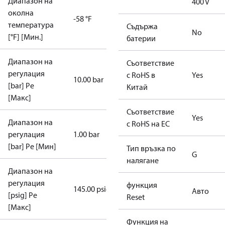
Диапазон на
400 V
околна
-58 °F
температура
Съдържа
No
[°F] [Мин.]
батерии
Диапазон на
Съответствие
регулация
с RoHS в
Yes
10.00 bar
[bar] Pe
Китай
[Макс]
Съответствие
Yes
Диапазон на
с RoHS на ЕС
регулация
1.00 bar
[bar] Pe [Мин]
Тип връзка по
G
налягане
Диапазон на
регулация
функция
145.00 psig
Авто
[psig] Pe
Reset
[Макс]
Функция на