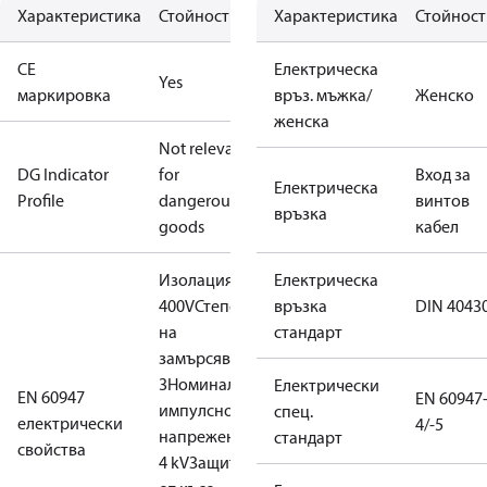
Характеристика
Стойност
Характеристика
Стойност
CE
Електрическа
Yes
маркировка
връз. мъжка/
Женско
женска
Not relevant
DG Indicator
for
Вход за
Електрическа
Profile
dangerous
винтов
връзка
goods
кабел
Изолация:
Електрическа
400V
Степен
връзка
DIN 4043
на
стандарт
замърсяване:
3
Номинално
Електрически
EN 60947
EN 60947
импулсно
спец.
електрически
4/-5
напрежение:
стандарт
свойства
4 kV
Защита