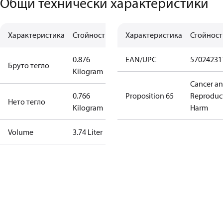
Общи технически характеристики
Характеристика
Стойност
Характеристика
Стойност
0.876
EAN/UPC
57024231
Бруто тегло
Kilogram
Cancer a
0.766
Proposition 65
Reproduc
Нето тегло
Kilogram
Harm
Volume
3.74 Liter