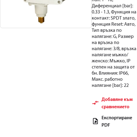
Диференциал [bar]:
0.33 - 1.3, Функция на
контакт: SPDT злато,
функция Reset: Авто,
Тип връзка по
налягане: G, Размер
на връзка по
налягане: 3/8, връзка
налягане мъжко/
женско: Мъжко, IP
степен на защита от
бн. Влияния: IP66,
Макс. работно
налягане [bar]: 22
Добавяне към
сравнението
Експортиране
PDF