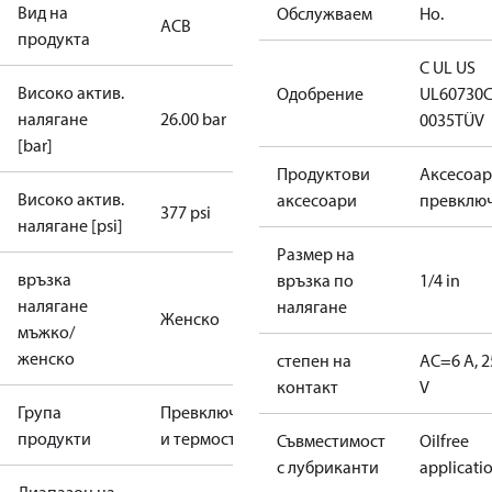
Вид на
Обслужваем
Но.
ACB
продукта
C UL US
Високо актив.
Одобрение
UL60730
налягане
26.00 bar
0035
TÜV
[bar]
Продуктови
Аксесоар
Високо актив.
аксесоари
превклю
377 psi
налягане [psi]
Размер на
връзка
връзка по
1/4 in
налягане
налягане
Женско
мъжко/
женско
степен на
AC=6 A, 2
контакт
V
Група
Превключватели
продукти
и термостати
Съвместимост
Oilfree
с лубриканти
applicati