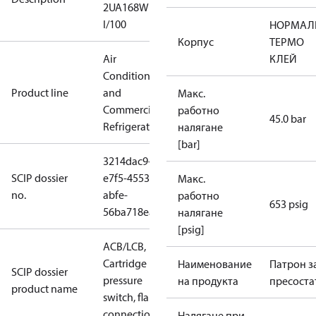
2UA168W
I/100
НОРМАЛ
Корпус
ТЕРМО
Air
КЛЕЙ
Conditioning
Product line
and
Макс.
Commercial
работно
45.0 bar
Refrigeration
налягане
[bar]
3214dac9-
SCIP dossier
e7f5-4553-
Макс.
no.
abfe-
работно
653 psig
56ba718eab3c
налягане
[psig]
ACB/LCB,
Cartridge
Наименование
Патрон з
SCIP dossier
pressure
на продукта
пресоста
product name
switch, flare
connection
Налягане при