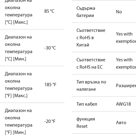
Диапазон на
околна
Съдържа
85 °C
No
температура
батерии
[°C] [Макс.]
Съответствие
Yes with
Диапазон на
с RoHS в
exemptio
околна
Китай
-30 °C
температура
[°C] [Мин.]
Съответствие
Yes with
с RoHS на ЕС
exemptio
Диапазон на
околна
Тип връзка по
185 °F
Разшире
температура
налягане
[°F] [Макс.]
Тип кабел
AWG18
Диапазон на
околна
функция
-20 °F
Авто
температура
Reset
[°F] [Мин.]