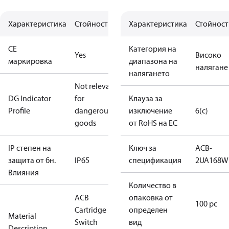
Характеристика
Стойност
Характеристика
Стойност
CE
Категория на
Yes
Високо
маркировка
диапазона на
налягане
налягането
Not relevant
DG Indicator
for
Клауза за
Profile
dangerous
изключение
6(c)
goods
от RoHS на ЕС
IP степен на
Ключ за
ACB-
защита от бн.
IP65
спецификация
2UA168W
Влияния
Количество в
ACB
опаковка от
100 pc
Cartridge
определен
Material
Switch
вид
Description