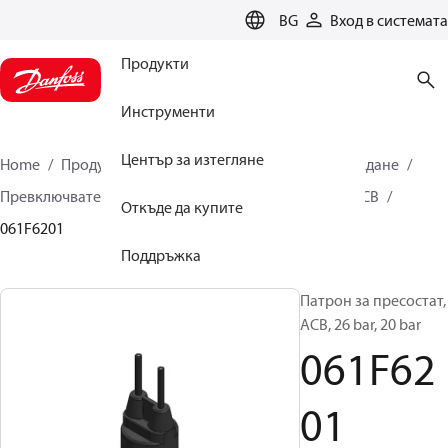
LANGUAGE
BG
Вход в системата
Продукти
Инструменти
Център за изтегляне
Home
Продукти
Климатични решения за охлаждане
Превключватели
Патрон за пресостати
ACB / CCB
Откъде да купите
061F6201
Поддръжка
Патрон за пресостат,
ACB, 26 bar, 20 bar
061F62
01