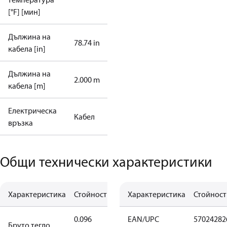
[°F] [мин]
Дължина на
78.74 in
кабела [in]
Дължина на
2.000 m
кабела [m]
Електрическа
Кабел
връзка
Общи технически характеристики
Характеристика
Стойност
Характеристика
Стойност
0.096
EAN/UPC
57024282
Бруто тегло