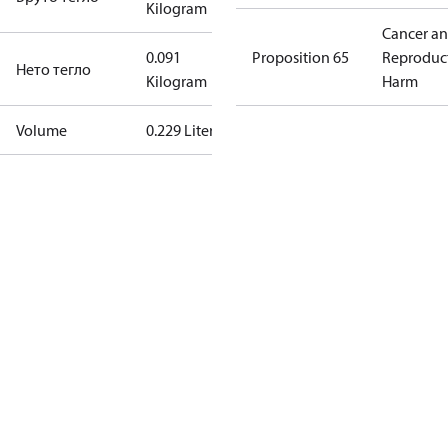
Kilogram
Cancer a
0.091
Proposition 65
Reproduc
Нето тегло
Kilogram
Harm
Volume
0.229 Liter