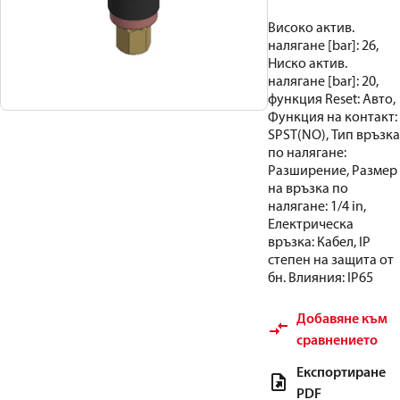
Високо актив.
налягане [bar]: 26,
Ниско актив.
налягане [bar]: 20,
функция Reset: Авто,
Функция на контакт:
SPST(NO), Тип връзка
по налягане:
Разширение, Размер
на връзка по
налягане: 1/4 in,
Електрическа
връзка: Кабел, IP
степен на защита от
бн. Влияния: IP65
Добавяне към
сравнението
Експортиране
PDF