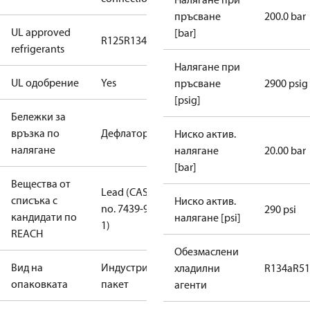
пръсване
200.0 bar
UL approved
[bar]
R125
R134a
R22
R404A
R407C
R407H
R410A
R43
refrigerants
Налягане при
UL одобрение
Yes
пръсване
2900 psig
[psig]
Бележки за
връзка по
Дефлатор
Ниско актив.
налягане
налягане
20.00 bar
[bar]
Вещества от
Lead (CAS
списъка с
Ниско актив.
no. 7439-92-
290 psi
кандидати по
налягане [psi]
1)
REACH
Обезмаслени
Вид на
Индустриален
хладилни
R134a
R5
опаковката
пакет
агенти