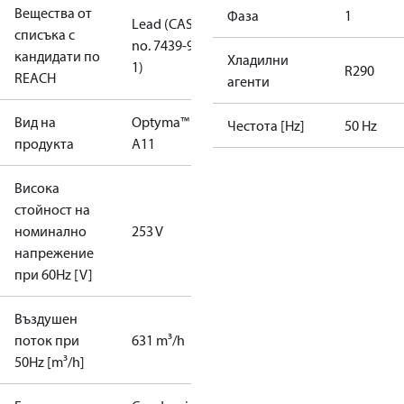
Вещества от
Фаза
1
Lead (CAS
списъка с
no. 7439-92-
кандидати по
Хладилни
1)
R290
REACH
агенти
Вид на
Optyma™
Честота [Hz]
50 Hz
продукта
A11
Висока
стойност на
номинално
253 V
напрежение
при 60Hz [V]
Въздушен
поток при
631 m³/h
50Hz [m³/h]