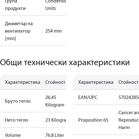
Група
Condensing
продукти
Units
Диаметър на
вентилатор
254 mm
[mm]
Общи технически характеристики
Характеристика
Стойност
Характеристика
Стойност
26.45
EAN/UPC
57024285
Бруто тегло
Kilogram
Cancer a
Нето тегло
23 Kilogram
Proposition 65
Reproduc
Harm
Volume
76.8 Liter