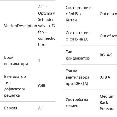
A11 :
Съответствие
Optyma with
с RoHS в
Out of sc
Schrader
Китай
VersionDescription
valve + EC
fan +
Съответствие
Out of sc
connection
с RoHS на ЕС
box
Тип
BG_4/5
Брой
кондензатор
1
вентилатори
Ток на
Вентилатор
вентилатора
0.18 A
тип
при 50Hz [A]
Grill
дефлектор/
решетка
Medium
Употреба на
Back
сегмент
Версия
A11
Pressure