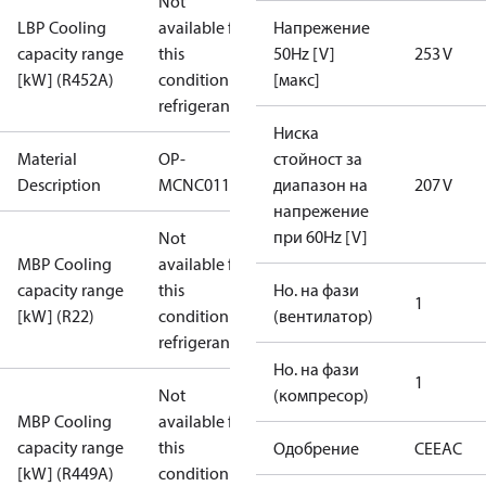
Not
LBP Cooling
available for
Напрежение
capacity range
this
50Hz [V]
253 V
[kW] (R452A)
condition /
[макс]
refrigerant
Ниска
Material
OP-
стойност за
Description
MCNC011NYA11G
диапазон на
207 V
напрежение
при 60Hz [V]
Not
MBP Cooling
available for
capacity range
this
Но. на фази
1
[kW] (R22)
condition /
(вентилатор)
refrigerant
Но. на фази
1
Not
(компресор)
MBP Cooling
available for
capacity range
this
Одобрение
CE
EAC
[kW] (R449A)
condition /