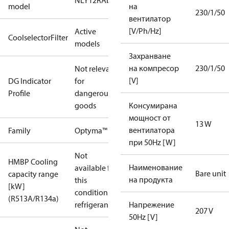
NLY12RAb
model
на
230/1/50
вентилатор
[V/Ph/Hz]
Active
CoolselectorFilter
models
Захранване
на компресор
230/1/50
Not relevant
[V]
DG Indicator
for
Profile
dangerous
goods
Консумирана
мощност от
13 W
вентилатора
Family
Optyma™
при 50Hz [W]
Not
HMBP Cooling
Наименование
available for
Bare unit
capacity range
на продукта
this
[kW]
condition /
(R513A/R134a)
refrigerant
Напрежение
207 V
50Hz [V]