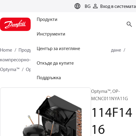
LANGUAGE
BG
Вход в системата
Продукти
Инструменти
Център за изтегляне
Home
Продукти
Климатични решения за охлаждане
компресорно-кондензаторни хладилни агрегати
Откъде да купите
Optyma™
Optyma™
114F1416
Поддръжка
Optyma™, OP-
MCNC011NYA11G
114F14
16