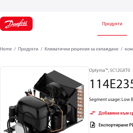
Продукти
Home
Продукти
Климатични решения за охлаждане
ком
Optyma™, SC12GXT0
114E23
Segment usage: Low Ba
Добавяне към с
Експортиране P