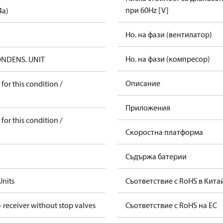
при 60Hz [V]
4a)
Но. на фази (вентилатор)
Но. на фази (компресор)
ONDENS. UNIT
Описание
for this condition /
Приложения
for this condition /
Скоростна платформа
Съдържа батерии
nits
Съответствие с RoHS в Кита
 receiver without stop valves
Съответствие с RoHS на ЕС