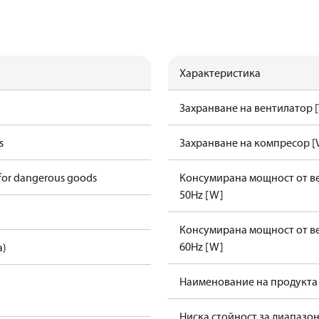
Характеристика
Захранване на вентилатор [
s
Захранване на компресор [
 for dangerous goods
Консумирана мощност от в
50Hz [W]
Консумирана мощност от в
60Hz [W]
a)
Наименование на продукта
Ниска стойност за диапазо