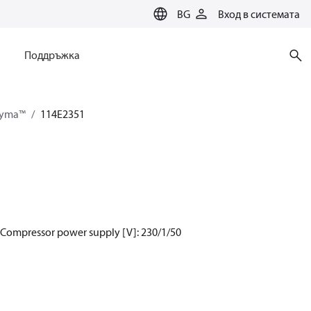
BG
Вход в системата
Поддръжка
tyma™
114E2351
, Compressor power supply [V]: 230/1/50