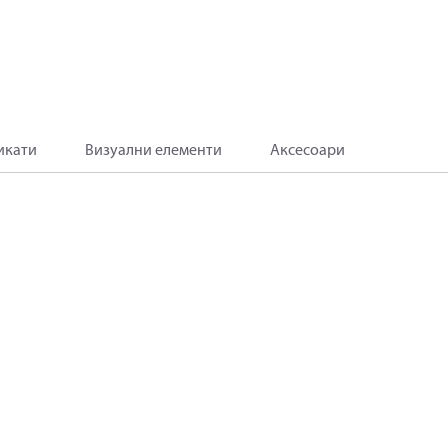
икати
Визуални елементи
Аксесоари