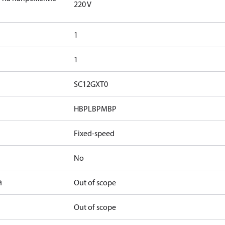
220 V
1
1
SC12GXT0
HBP
LBP
MBP
Fixed-speed
No
й
Out of scope
Out of scope