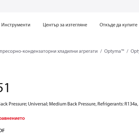
Инструменти
Център за изтегляне
Откъде да купите
пресорно-кондензаторни хладилни агрегати
Optyma™
Op
51
ck Pressure; Universal; Medium Back Pressure, Refrigerants: R134a
равнението
DF