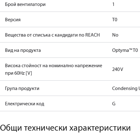
Брой вентилатори
1
Версия
T0
Вещества от списъка с кандидати по REACH
No
Вид на продукта
Optyma™ T0
Висока стойност на номинално напрежение
240 V
при 60Hz [V]
Група продукти
Condensing U
Електрически код
G
Общи технически характеристики