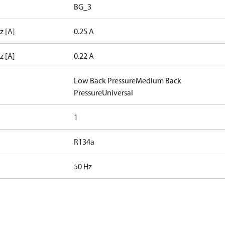
BG_3
z [A]
0.25 A
z [A]
0.22 A
Low Back Pressure
Medium Back
Pressure
Universal
1
R134a
50 Hz