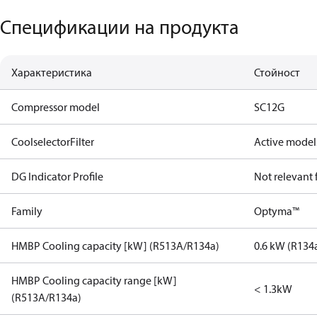
Спецификации на продукта
Характеристика
Стойност
Compressor model
SC12G
CoolselectorFilter
Active model
DG Indicator Profile
Not relevant
Family
Optyma™
HMBP Cooling capacity [kW] (R513A/R134a)
0.6 kW (R134
HMBP Cooling capacity range [kW]
< 1.3kW
(R513A/R134a)