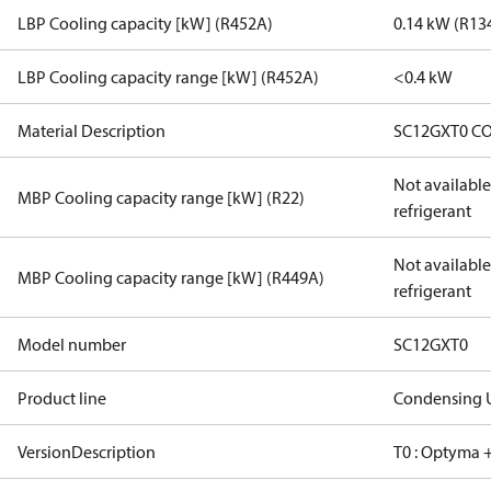
LBP Cooling capacity [kW] (R452A)
0.14 kW (R13
LBP Cooling capacity range [kW] (R452A)
<0.4 kW
Material Description
SC12GXT0 C
Not available 
MBP Cooling capacity range [kW] (R22)
refrigerant
Not available 
MBP Cooling capacity range [kW] (R449A)
refrigerant
Model number
SC12GXT0
Product line
Condensing U
VersionDescription
T0 : Optyma +