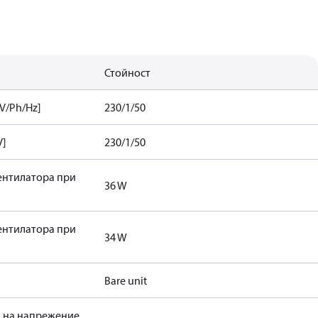
Стойност
V/Ph/Hz]
230/1/50
V]
230/1/50
ентилатора при
36 W
ентилатора при
34 W
Bare unit
н на напрежение